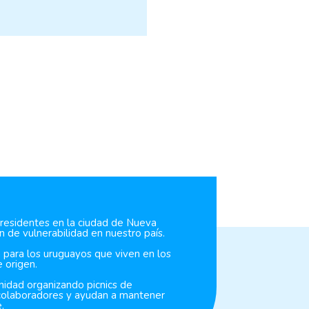
residentes en la ciudad de Nueva
n de vulnerabilidad en nuestro país.
 para los uruguayos que viven en los
 origen.
nidad organizando picnics de
 colaboradores y ayudan a mantener
e.