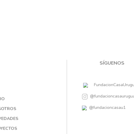
SÍGUENOS
FundacionCasaUrugu
@fundacioncasaurugu
CIO
@fundacioncasau1
SOTROS
VEDADES
YECTOS